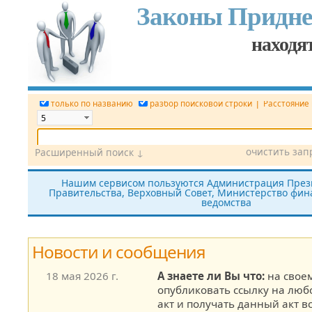
Законы Придне
находят
|
только по названию
разбор поисковой строки
Расстояние
очистить зап
Расширенный поиск ↓
Дата
Вид документа
Номер док.
Нашим сервисом пользуются Администрация През
Правительства, Верховный Совет, Министерство фина
Принявший орган
Источник (САЗ)
ведомства
все редакции
показать утратившие силу
без тек
Новости и сообщения
18 мая 2026 г.
А знаете ли Вы что:
на своем
опубликовать ссылку на лю
акт и получать данный акт в