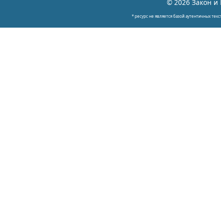
© 2026 Закон и 
* ресурс не является базой аутентичных текс