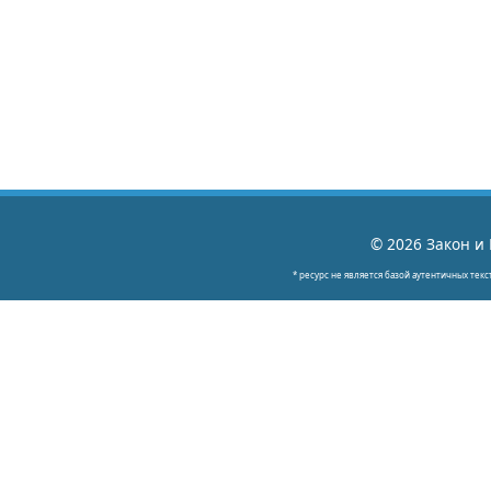
© 2026 Закон и 
* ресурс не является базой аутентичных текс