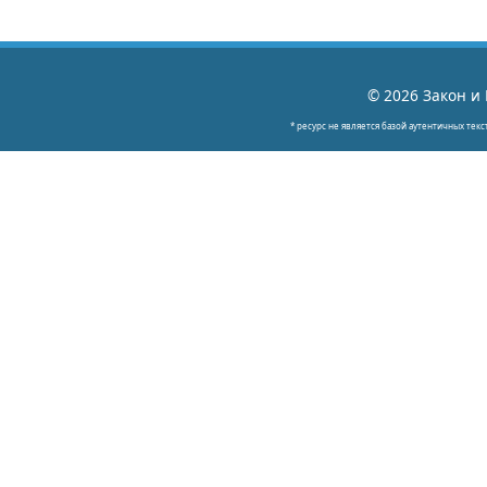
© 2026 Закон и 
* ресурс не является базой аутентичных текс