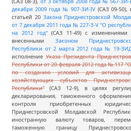
(CАЗ 08-3),
от 3 октября 2008 года № 567-ЗИ-
декабря 2009 года № 907-ЗИ-IV
(CАЗ 09-50),
статьей 20
Закона Приднестровской Молда
от 7 декабря 2011 года № 227-З-V "О респуб
на 2012 год"
(САЗ 11-49) с изменениями 
внесенными
Законом Приднестровс
Республики от 2 марта 2012 года № 19-ЗИД
исполнение
Указа Президента Приднестро
Республики от 20 февраля 2012 года № 117 "
по созданию условий для активизаци
хозяйствующих субъектов Приднестров
Республики"
(САЗ 12-9), в целях регули
декларирования, таможенного оформлени
контроля приобретенных юридиче
Приднестровской Молдавской Республи
иностранную валюту товаров, пере
таможенную границу Приднестровск