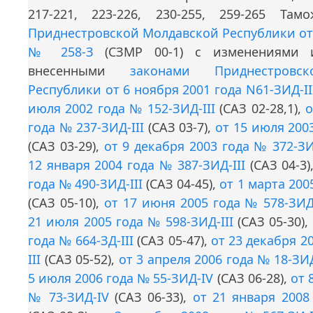
217-221, 223-226, 230-255, 259-265 Там
Приднестровской Молдавской Республики от 
№ 258-З
(СЗМР 00-1) с изменениями и
внесенными
законами Приднестровс
Республики от 6 ноября 2001 года N61-ЗИД-II
июля 2002 года № 152-ЗИД-III
(CАЗ 02-28,1),
о
года № 237-ЗИД-III
(САЗ 03-7),
от 15 июля 2003
(САЗ 03-29),
от 9 декабря 2003 года № 372-ЗИ-
12 января 2004 года № 387-ЗИД-III
(САЗ 04-3)
года № 490-ЗИД-III
(САЗ 04-45),
от 1 марта 200
(САЗ 05-10),
от 17 июня 2005 года № 578-ЗИД-
21 июля 2005 года № 598-ЗИД-III
(САЗ 05-30),
года № 664-ЗД-III
(САЗ 05-47),
от 23 декабря 2
III
(САЗ 05-52),
от 3 апреля 2006 года № 18-ЗИ
5 июля 2006 года № 55-ЗИД-IV
(CАЗ 06-28),
от 
№ 73-ЗИД-IV
(САЗ 06-33),
от 21 января 2008