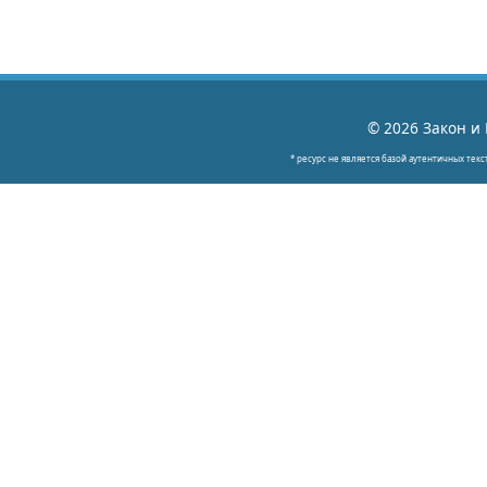
© 2026 Закон и 
* ресурс не является базой аутентичных текс