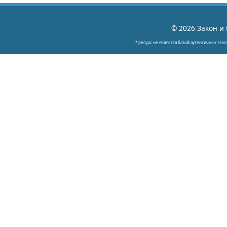
© 2026 Закон и 
* ресурс не является базой аутентичных текс